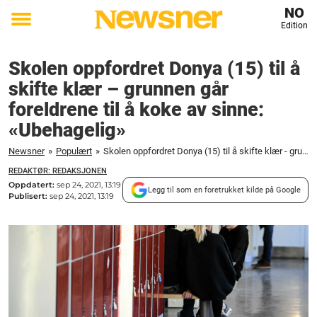
NO
Edition
Toggle
menu
Skolen oppfordret Donya (15) til å
skifte klær – grunnen går
foreldrene til å koke av sinne:
«Ubehagelig»
Newsner
»
Populært
»
Skolen oppfordret Donya (15) til å skifte klær - grunnen går foreldrene til å koke av sinne: "Ubehagelig"
REDAKTØR: REDAKSJONEN
Oppdatert:
sep 24, 2021, 13:19
Legg til som en foretrukket kilde på Google
Publisert:
sep 24, 2021, 13:19