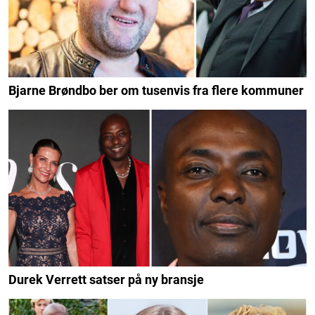
Bjarne Brøndbo ber om tusenvis fra flere kommuner
Durek Verrett satser på ny bransje