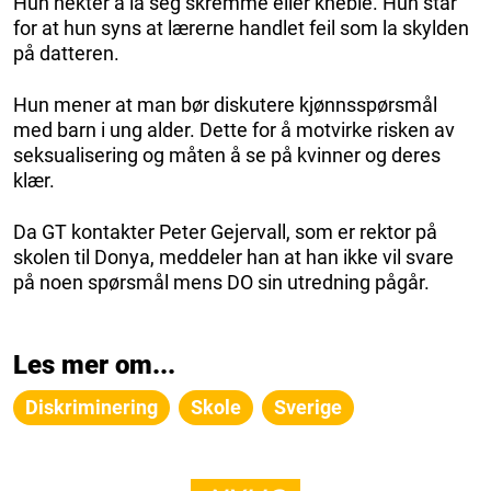
Hun nekter å la seg skremme eller kneble. Hun står
for at hun syns at lærerne handlet feil som la skylden
på datteren.
Hun mener at man bør diskutere kjønnsspørsmål
med barn i ung alder. Dette for å motvirke risken av
seksualisering og måten å se på kvinner og deres
klær.
Da GT kontakter Peter Gejervall, som er rektor på
skolen til Donya, meddeler han at han ikke vil svare
på noen spørsmål mens DO sin utredning pågår.
Les mer om...
Diskriminering
Skole
Sverige