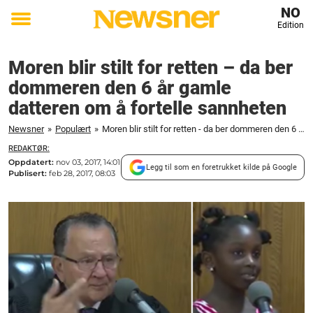
NO
Edition
Toggle
menu
Moren blir stilt for retten – da ber
dommeren den 6 år gamle
datteren om å fortelle sannheten
Newsner
»
Populært
»
Moren blir stilt for retten - da ber dommeren den 6 år gamle datteren om å fortelle sannheten
REDAKTØR:
Oppdatert:
nov 03, 2017, 14:01
Legg til som en foretrukket kilde på Google
Publisert:
feb 28, 2017, 08:03