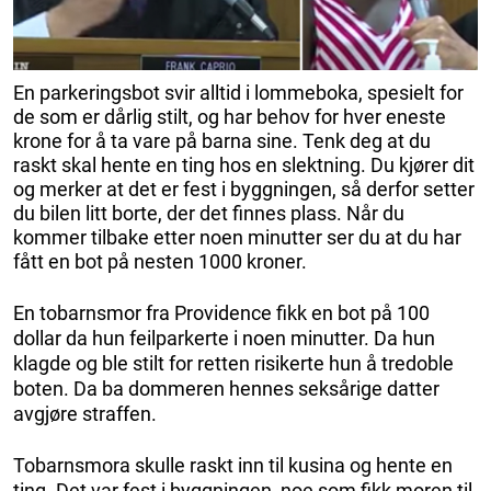
En parkeringsbot svir alltid i lommeboka, spesielt for
de som er dårlig stilt, og har behov for hver eneste
krone for å ta vare på barna sine. Tenk deg at du
raskt skal hente en ting hos en slektning. Du kjører dit
og merker at det er fest i byggningen, så derfor setter
du bilen litt borte, der det finnes plass. Når du
kommer tilbake etter noen minutter ser du at du har
fått en bot på nesten 1000 kroner.
En tobarnsmor fra Providence fikk en bot på 100
dollar da hun feilparkerte i noen minutter. Da hun
klagde og ble stilt for retten risikerte hun å tredoble
boten. Da ba dommeren hennes seksårige datter
avgjøre straffen.
Tobarnsmora skulle raskt inn til kusina og hente en
ting. Det var fest i byggningen, noe som fikk moren til