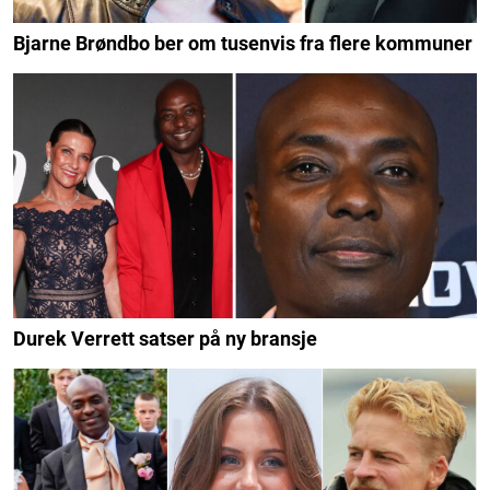
Bjarne Brøndbo ber om tusenvis fra flere kommuner
Durek Verrett satser på ny bransje