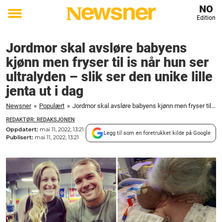
NO
Edition
Toggle
menu
Jordmor skal avsløre babyens
kjønn men fryser til is når hun ser
ultralyden – slik ser den unike lille
jenta ut i dag
Newsner
»
Populært
»
Jordmor skal avsløre babyens kjønn men fryser til is når hun ser ultralyden - slik ser den unike lille jenta ut i dag
REDAKTØR: REDAKSJONEN
Oppdatert:
mai 11, 2022, 13:21
Legg til som en foretrukket kilde på Google
Publisert:
mai 11, 2022, 13:21