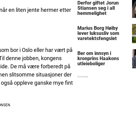
Derfor giftet Jorun
Stiansen seg i all
 når en liten jente hermer etter
hemmelighet
Marius Borg Høiby
lever luksusliv som
varetektsfengslet
som bor i Oslo eller har vært på
Ber om innsyn i
. Til denne jobben, kongens
kronprins Haakons
utleieboliger
 side. De må være forberedt på
e, men slitsomme situasjoner der
de også oppleve ganske mye fint