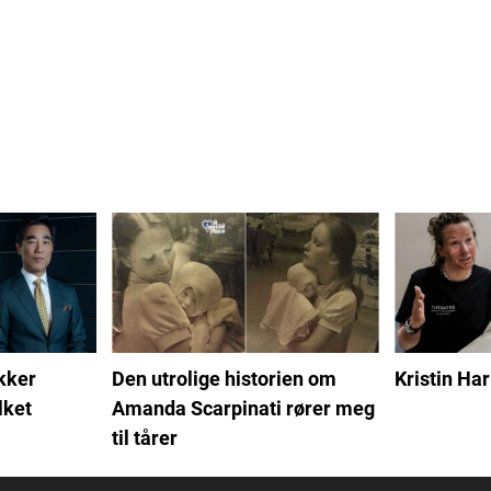
kker
Den utrolige historien om
Kristin Har
lket
Amanda Scarpinati rører meg
til tårer