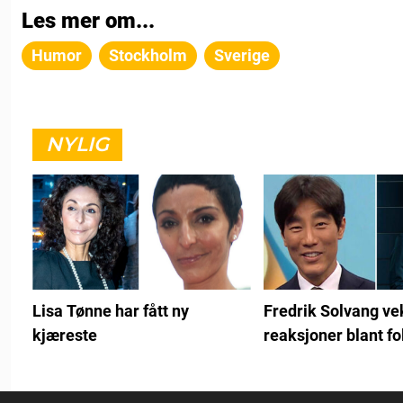
Les mer om...
Humor
Stockholm
Sverige
NYLIG
Lisa Tønne har fått ny
Fredrik Solvang ve
kjæreste
reaksjoner blant fo