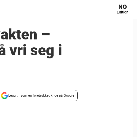
NO
Edition
vakten –
å vri seg i
Legg til som en foretrukket kilde på Google