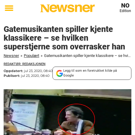
NO
Edition
Toggle
menu
Gatemusikanten spiller kjente
klassikere – se hvilken
superstjerne som overrasker han
Newsner
»
Populært
»
Gatemusikanten spiller kjente klassikere – se hvilken superstjerne som overrasker han
REDAKTØR: REDAKSJONEN
Oppdatert:
jul 23, 2020, 08:40
Legg til som en foretrukket kilde på
Publisert:
jul 23, 2020, 08:40
Google