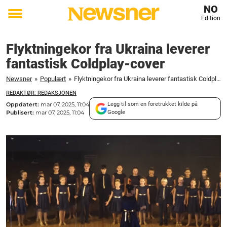
NO
Edition
Toggle
menu
Flyktningekor fra Ukraina leverer
fantastisk Coldplay-cover
Newsner
»
Populært
»
Flyktningekor fra Ukraina leverer fantastisk Coldplay-cover
REDAKTØR: REDAKSJONEN
Oppdatert:
mar 07, 2025, 11:04
Legg til som en foretrukket kilde på
Publisert:
mar 07, 2025, 11:04
Google