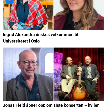
Ingrid Alexandra ønskes velkommen til
Universitetet i Oslo
Jonas Fjeld åpner opp om siste konserten – hyller