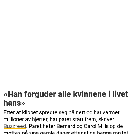
«Han forguder alle kvinnene i livet
hans»
Etter at klippet spredte seg på nett og har varmet
millioner av hjerter, har paret stått frem, skriver
Buzzfeed
. Paret heter Bernard og Carol Mills og de
møttes på sine gamle dager etter at de begge mistet