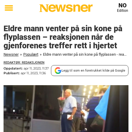
NO
Edition
Toggle
menu
Eldre mann venter på sin kone på
flyplassen – reaksjonen når de
gjenforenes treffer rett i hjertet
Newsner
»
Populært
»
Eldre mann venter på sin kone på flyplassen - reaksjonen når de gjenforenes treffer rett i hjertet
REDAKTØR: REDAKSJONEN
Oppdatert:
apr 11, 2023, 11:37
Legg til som en foretrukket kilde på Google
Publisert:
apr 11, 2023, 11:36