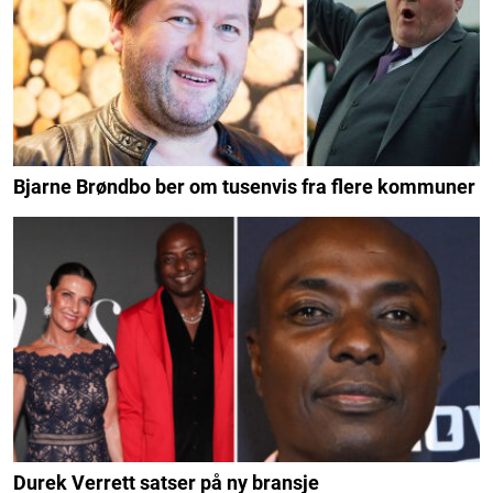
Bjarne Brøndbo ber om tusenvis fra flere kommuner
Durek Verrett satser på ny bransje