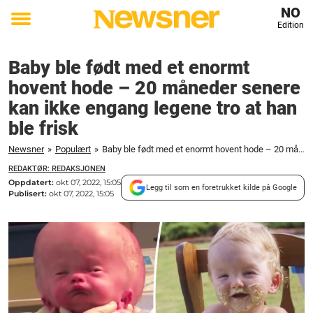
NO
Edition
Toggle
menu
Baby ble født med et enormt
hovent hode – 20 måneder senere
kan ikke engang legene tro at han
ble frisk
Newsner
»
Populært
»
Baby ble født med et enormt hovent hode – 20 måneder senere kan ikke engang legene tro at han ble frisk
REDAKTØR: REDAKSJONEN
Oppdatert:
okt 07, 2022, 15:05
Legg til som en foretrukket kilde på Google
Publisert:
okt 07, 2022, 15:05