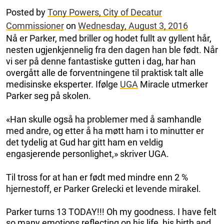
Posted by
Tony Powers, City of Decatur
Commissioner
on
Wednesday, August 3, 2016
Nå er Parker, med briller og hodet fullt av gyllent hår,
nesten ugjenkjennelig fra den dagen han ble født. Når
vi ser på denne fantastiske gutten i dag, har han
overgått alle de forventningene til praktisk talt alle
medisinske eksperter. Ifølge
UGA
Miracle utmerker
Parker seg på skolen.
«Han skulle også ha problemer med å samhandle
med andre, og etter å ha møtt ham i to minutter er
det tydelig at Gud har gitt ham en veldig
engasjerende personlighet,» skriver UGA.
Til tross for at han er født med mindre enn 2 %
hjernestoff, er Parker Grelecki et levende mirakel.
Parker turns 13 TODAY!!! Oh my goodness. I have felt
so many emotions reflecting on his life, his birth and