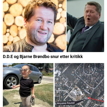
D.D.E og Bjarne Brøndbo snur etter kritikk