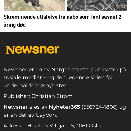
Skremmende uttalelse fra nabo som fant savnet 2-
åring død
Newsner er en av Norges største publisister på
sosiale medier – og den ledende siden for
underholdningsnyheter.
Publisher: Christian Ström
Newsner
eies av
Nyheter365
(556724-1806) og
er en del av Caybon.
Adresse: Haakon VII gate 5, 0161 Oslo