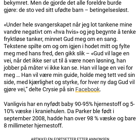
bekymret. Men de gjorde det alle foreldre burde
gjøre: de sto ved sitt ufødte barn – betingelsesløst.
«Under hele svangerskapet når jeg lot tankene mine
vandre negativt om «hva hvis» og jeg begynte å tenke
fryktløse tanker, minnet Gud meg om en sang.
Tekstene spilte om og om igjen i hodet mitt og fylte
meg med hans fred, den gikk slik – «Gud vil lage en
vei, når det ikke ser ut til å være noen løsning, han
jobber på måter vi ikke kan se. Han vil lage en vei for
meg … Han vil være min guide, holde meg tett ved sin
side, med kjærlighet og styrke, for hver ny dag Gud vil
gjøre vei,” delte Crysie på sin
Facebook
.
Vanligvis har en nyfødt baby 90-95% hjernestoff og 5-
10% væske i kraniehulen. Da Parker ble født i
september 2008, hadde han over 98 % væske og bare
8 millimeter hjernestoff.