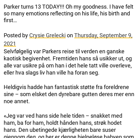
Parker turns 13 TODAY!!! Oh my goodness. I have felt
so many emotions reflecting on his life, his birth and
first…
Posted by
Crysie Grelecki
on
Thursday, September 9,
2021
Selvfølgelig var Parkers reise til verden en ganske
kaotisk begivenhet. Fremtiden hans så usikker ut, og
alle var usikre på om han i det hele tatt ville overleve,
eller hva slags liv han ville ha foran seg.
Heldigvis hadde han fantastisk støtte fra foreldrene
sine – som elsket den dyrebare gutten deres mer enn
noe annet.
«Jeg var ved hans side hele tiden – snakket med
ham, ba for ham, holdt hånden hans, strøk hodet
hans. Den ubetingede kjærligheten bare suser
gjennom deg, og her er denne hjelpeløse babyen som