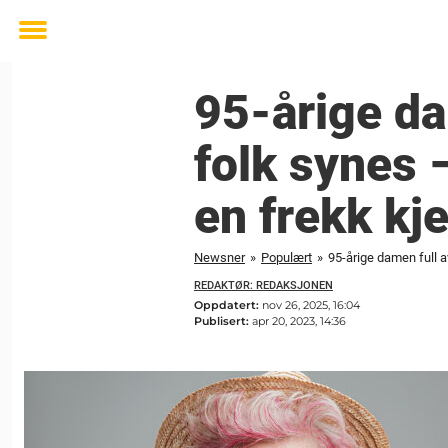
Toggle
menu
95-årige dam
folk synes –
en frekk kj
Newsner
»
Populært
»
95-årige damen full av
REDAKTØR: REDAKSJONEN
Oppdatert:
nov 26, 2025, 16:04
Publisert:
apr 20, 2023, 14:36