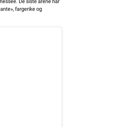
nnessee. De siste årene har
ante», fargerike og