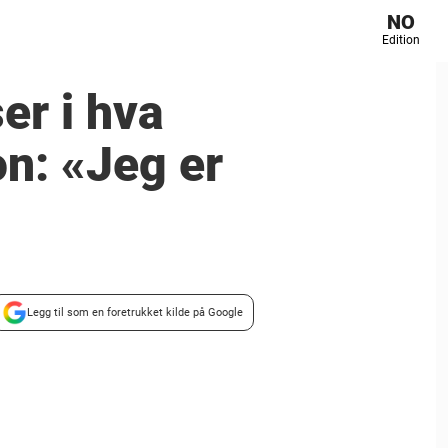
NO
Edition
er i hva
on: «Jeg er
Legg til som en foretrukket kilde på Google