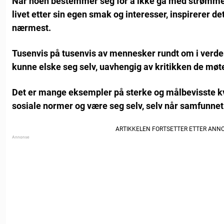
Når noen bestemmer seg for å ikke gå med strømmen 
livet etter sin egen smak og interesser, inspirerer d
nærmest.
Tusenvis på tusenvis av mennesker rundt om i verden 
kunne elske seg selv, uavhengig av kritikken de møte
Det er mange eksempler på sterke og målbevisste kv
sosiale normer og være seg selv, selv når samfunnet