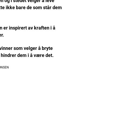
og i stedet velger å leve
ette ikke bare de som står dem
er inspirert av kraften i å
r.
inner som velger å bryte
 hindrer dem i å være det.