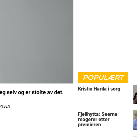
POPULÆRT
Kristin Harila i sorg
 selv og er stolte av det.
Fjellhytta: Seerne
reagerer etter
premieren