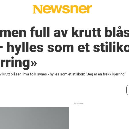
en full av krutt blås
 hylles som et stilik
erring»
 krutt blåser i hva folk synes - hylles som et stilikon: "Jeg er en frekk kjerring"