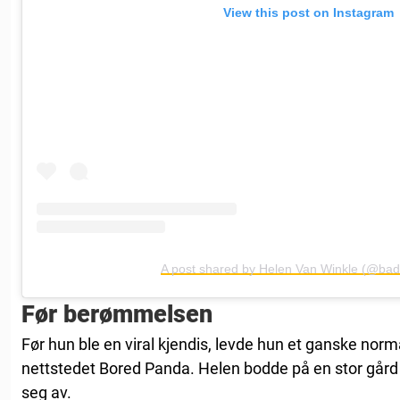
View this post on Instagram
A post shared by Helen Van Winkle (@bad
Før berømmelsen
Før hun ble en viral kjendis, levde hun et ganske norma
nettstedet Bored Panda. Helen bodde på en stor går
seg av.