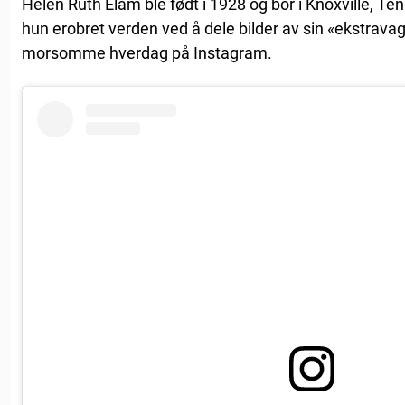
Helen Ruth Elam ble født i 1928 og bor i Knoxville, Te
hun erobret verden ved å dele bilder av sin «ekstravag
morsomme hverdag på Instagram.