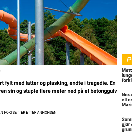
P
Mett
k
lung
fork
fylt med latter og plasking, endte i tragedie. En
hvor
faren sin og stupte flere meter ned på et betonggulv
Nora
ette
Mari
Somm
gjør
grun