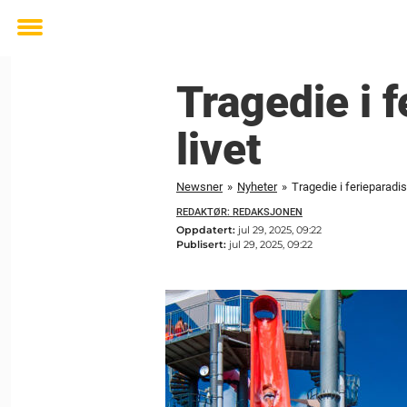
Toggle
menu
Tragedie i f
livet
Newsner
»
Nyheter
»
Tragedie i ferieparadis:
REDAKTØR: REDAKSJONEN
Oppdatert:
jul 29, 2025, 09:22
Publisert:
jul 29, 2025, 09:22