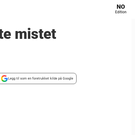
NO
Edition
nte mistet
Legg til som en foretrukket kilde på Google