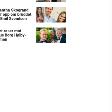
antha Skogrand
r opp om bruddet
Emil Svendsen
et raser mot
us Borg Høiby-
men