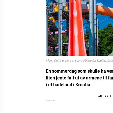
Merk: Dette er bare et sjangerbilde fra Shutterstoc
En sommerdag som skulle ha vært 
liten jente falt ut av armene til 
i et badeland i Kroatia.