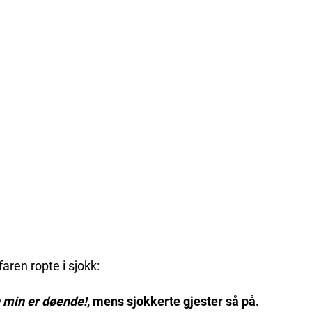
aren ropte i sjokk:
 min er døende!
, mens sjokkerte gjester så på.