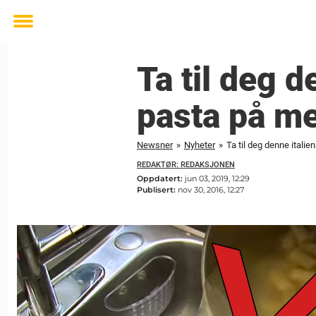
Toggle
menu
Ta til deg 
pasta på m
Newsner
»
Nyheter
»
Ta til deg denne itali
REDAKTØR: REDAKSJONEN
Oppdatert:
jun 03, 2019, 12:29
Publisert:
nov 30, 2016, 12:27