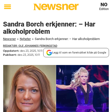
NO
Edition
Toggle
menu
Sandra Borch erkjenner: – Har
alkoholproblem
Newsner
»
Nyheter
»
Sandra Borch erkjenner: – Har alkoholproblem
REDAKTØR: OLE JOHANNES FERKINGSTAD
Oppdatert:
des 23, 2025, 10:11
Legg til som en foretrukket kilde på Google
Publisert:
des 23, 2025, 10:11