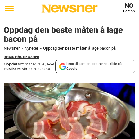
NO
Edition
Toggle
menu
Oppdag den beste måten å lage
bacon på
Newsner
»
Nyheter
»
Oppdag den beste måten å lage bacon på
REDAKTØR: NEWSNER
Oppdatert:
mar 12, 2026, 14:40
Legg til som en foretrukket kilde på
Publisert:
okt 10, 2016, 05:00
Google