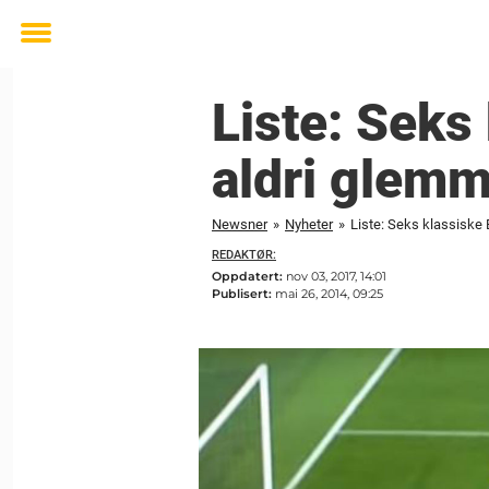
Toggle
menu
Liste: Seks
aldri glemm
Newsner
»
Nyheter
»
Liste: Seks klassiske 
REDAKTØR:
Oppdatert:
nov 03, 2017, 14:01
Publisert:
mai 26, 2014, 09:25