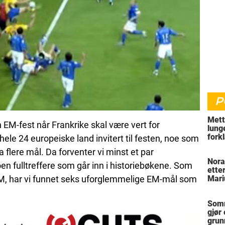
P
Mett
 EM-fest når Frankrike skal være vert for
lung
fork
ele 24 europeiske land invitert til festen, noe som
hvor
 flere mål. Da forventer vi minst et par
Nora
n fulltreffere som går inn i historiebøkene. Som
ette
-EM, har vi funnet seks uforglemmelige EM-mål som
Mari
Somm
gjør
grun