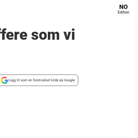
NO
Edition
ffere som vi
Legg til som en foretrukket kilde på Google