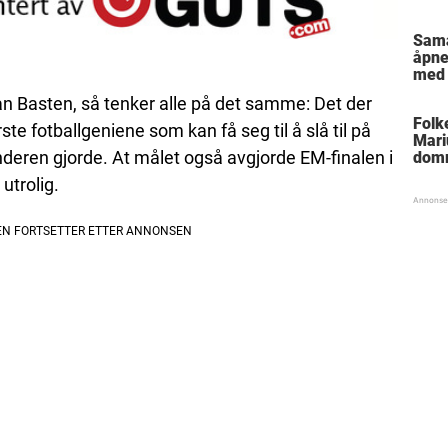
Sam
åpne
med 
 Basten, så tenker alle på det samme: Det der
Folk
rste fotballgeniene som kan få seg til å slå til på
Mari
nderen gjorde. At målet også avgjorde EM-finalen i
dom
utrolig.