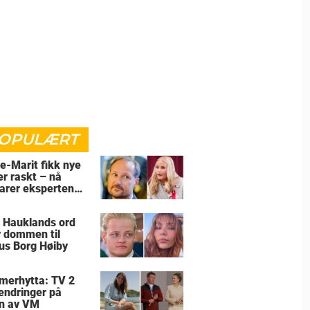
OPULÆRT
e-Marit fikk nye
er raskt – nå
larer eksperten
for
 Hauklands ord
r dommen til
us Borg Høiby
erhytta: TV 2
 endringer på
n av VM