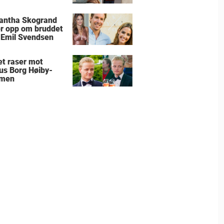
antha Skogrand
r opp om bruddet
Emil Svendsen
et raser mot
us Borg Høiby-
men