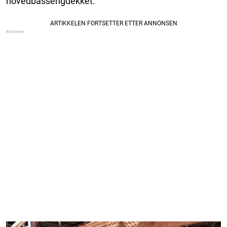
hovedbassengdekket.