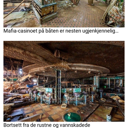
Mafia-casinoet på båten er nesten ugjenkjennelig…
Bortsett fra de rustne og vannskadede