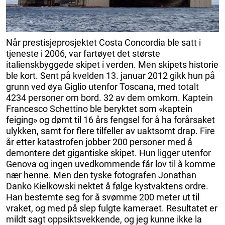
Når prestisjeprosjektet Costa Concordia ble satt i
tjeneste i 2006, var fartøyet det største
italienskbyggede skipet i verden. Men skipets historie
ble kort. Sent på kvelden 13. januar 2012 gikk hun på
grunn ved øya Giglio utenfor Toscana, med totalt
4234 personer om bord. 32 av dem omkom. Kaptein
Francesco Schettino ble beryktet som «kaptein
feiging» og dømt til 16 års fengsel for å ha forårsaket
ulykken, samt for flere tilfeller av uaktsomt drap. Fire
år etter katastrofen jobber 200 personer med å
demontere det gigantiske skipet. Hun ligger utenfor
Genova og ingen uvedkommende får lov til å komme
nær henne. Men den tyske fotografen Jonathan
Danko Kielkowski nektet å følge kystvaktens ordre.
Han bestemte seg for å svømme 200 meter ut til
vraket, og med på slep fulgte kameraet. Resultatet er
mildt sagt oppsiktsvekkende, og jeg kunne ikke la