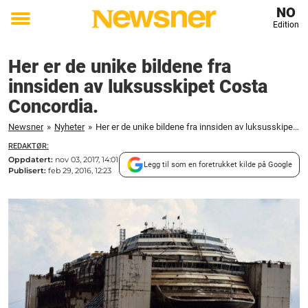
NO
Edition
Toggle
menu
Her er de unike bildene fra
innsiden av luksusskipet Costa
Concordia.
Newsner
»
Nyheter
»
Her er de unike bildene fra innsiden av luksusskipet Costa Concordia.
REDAKTØR:
Oppdatert:
nov 03, 2017, 14:01
Legg til som en foretrukket kilde på Google
Publisert:
feb 29, 2016, 12:23