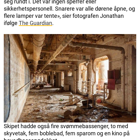
seg rundt i. Det var ingen sperrer eller
sikkerhetspersonell. Snarere var alle dørene åpne, og
flere lamper var tente», sier fotografen Jonathan
ifølge
The Guardian
.
Skipet hadde også fire svømmebassenger, to med
skyvetak, fem boblebad, fem sparom og en kino på