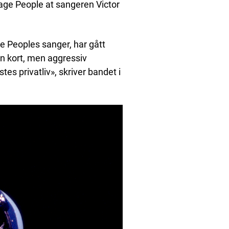
age People at sangeren Victor
age Peoples sanger, har gått
en kort, men aggressiv
es privatliv», skriver bandet i