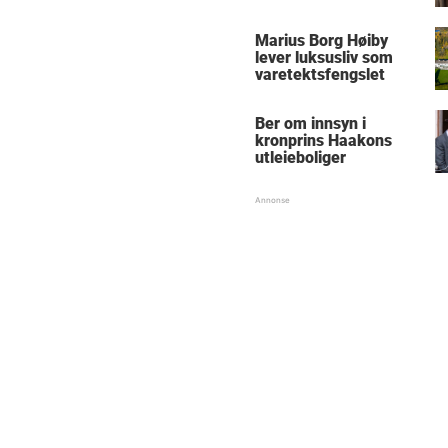
Marius Borg Høiby
lever luksusliv som
varetektsfengslet
Ber om innsyn i
kronprins Haakons
utleieboliger