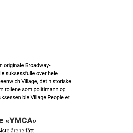
den originale Broadway-
e suksessfulle over hele
eenwich Village, det historiske
om rollene som politimann og
ksessen ble Village People et
ille «YMCA»
iste årene fått