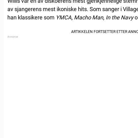
Willis var en av diskoerens mest gjenkjennelige stemm
av sjangerens mest ikoniske hits. Som sanger i Villag
han klassikere som
YMCA
,
Macho Man
,
In the Navy
o