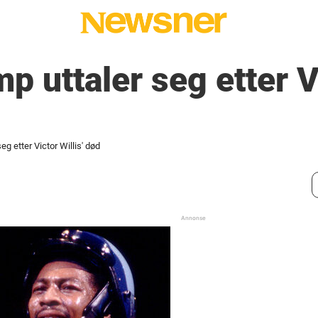
p uttaler seg etter V
g etter Victor Willis' død