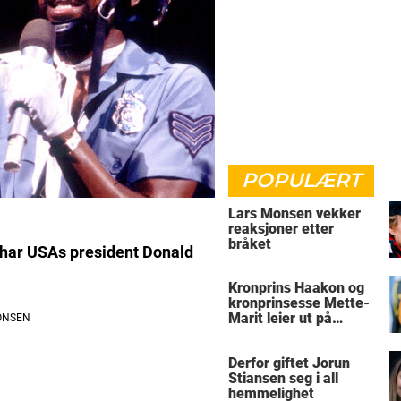
POPULÆRT
Lars Monsen vekker
reaksjoner etter
bråket
å har USAs president Donald
Kronprins Haakon og
kronprinsesse Mette-
Marit leier ut på
Skaugum
Derfor giftet Jorun
Stiansen seg i all
hemmelighet