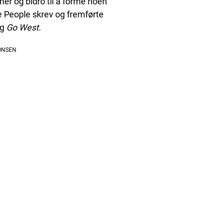
er og bidro til å forme noen
e People skrev og fremførte
g
Go West
.