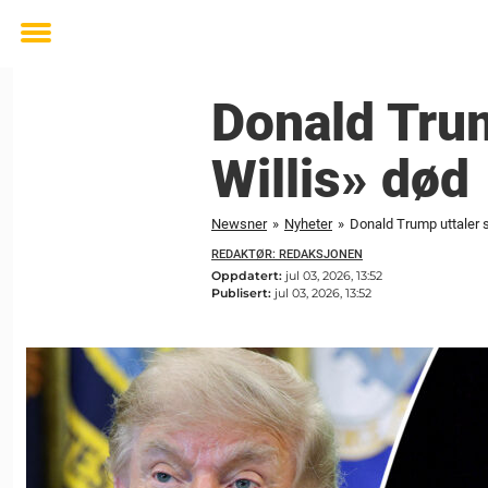
Toggle
menu
Donald Trum
Willis» død
Newsner
»
Nyheter
»
Donald Trump uttaler se
REDAKTØR: REDAKSJONEN
Oppdatert:
jul 03, 2026, 13:52
Publisert:
jul 03, 2026, 13:52