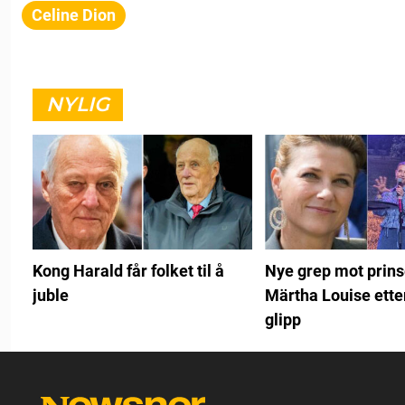
Celine Dion
NYLIG
Kong Harald får folket til å
Nye grep mot prin
juble
Märtha Louise etter
glipp