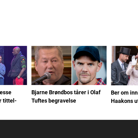
sesse
Bjarne Brøndbos tårer i Olaf
Ber om inn
 tittel-
Tuftes begravelse
Haakons ut