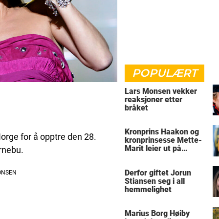
POPULÆRT
Lars Monsen vekker
reaksjoner etter
bråket
Kronprins Haakon og
Norge for å opptre den 28.
kronprinsesse Mette-
Marit leier ut på
rnebu.
Skaugum
Derfor giftet Jorun
Stiansen seg i all
hemmelighet
Marius Borg Høiby