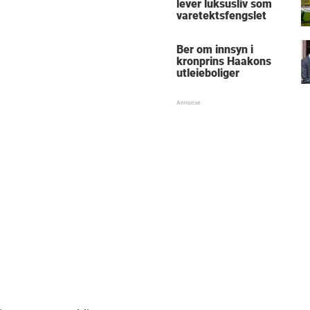
lever luksusliv som
varetektsfengslet
Ber om innsyn i
kronprins Haakons
utleieboliger