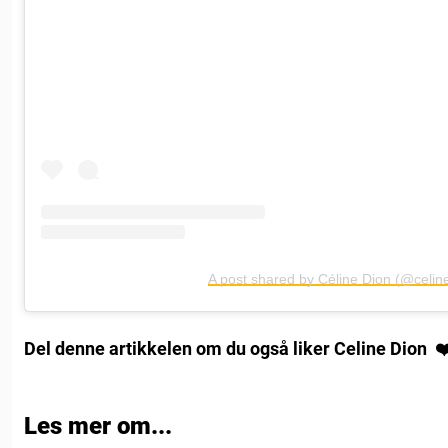
A post shared by Céline Dion (@celin
Del denne artikkelen om du også liker Celine Dion ❤
Les mer om...