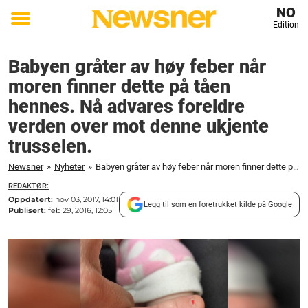
NO
Edition
Toggle
menu
Babyen gråter av høy feber når
moren finner dette på tåen
hennes. Nå advares foreldre
verden over mot denne ukjente
trusselen.
Newsner
»
Nyheter
»
Babyen gråter av høy feber når moren finner dette på tåen hennes. Nå advares foreldre verden over mot denne ukjente trusselen.
REDAKTØR:
Oppdatert:
nov 03, 2017, 14:01
Legg til som en foretrukket kilde på Google
Publisert:
feb 29, 2016, 12:05