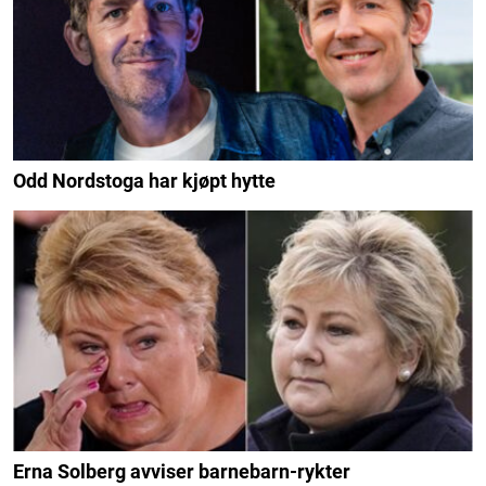
Odd Nordstoga har kjøpt hytte
Erna Solberg avviser barnebarn-rykter