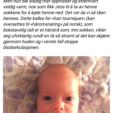
Men hun ble stadig mer opphisset og etterhvert
veldig varm, noe som fikk Jess til å ta av henne
sokkene for å kjøle henne ned. Det var da vi så tåen
hennes. Dette kalles for «hair tourniquet» (kan
oversettes til «håromsnøring» på norsk), som
bokstavelig talt er et hårstrå som, inni sokken, vikler
seg uforklarlig rundt en tå så stramt at det kan skjære
gjennom huden og i verste fall stoppe
blodsirkulasjonen.