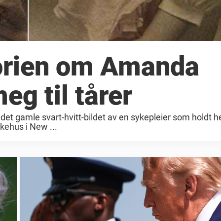
torien om Amanda
eg til tårer
 det gamle svart-hvitt-bildet av en sykepleier som holdt h
ykehus i New ...