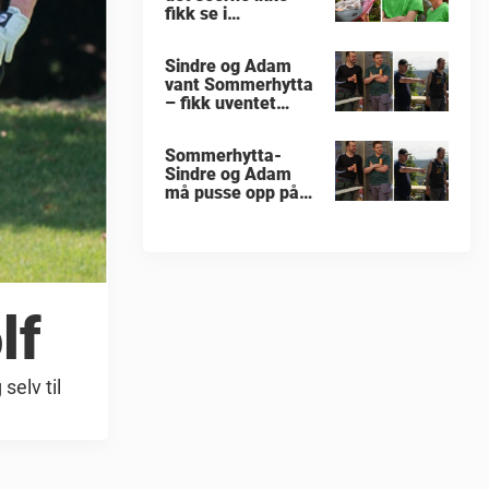
fikk se i
«Sommerhytta»
Sindre og Adam
vant Sommerhytta
– fikk uventet
beskjed
Sommerhytta-
Sindre og Adam
må pusse opp på
nytt
lf
selv til