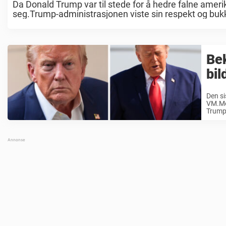
Da Donald Trump var til stede for å hedre falne ameri
seg.Trump-administrasjonen viste sin respekt og bukk
kraftig ...
Bek
bil
Den si
VM.Men
Trump 