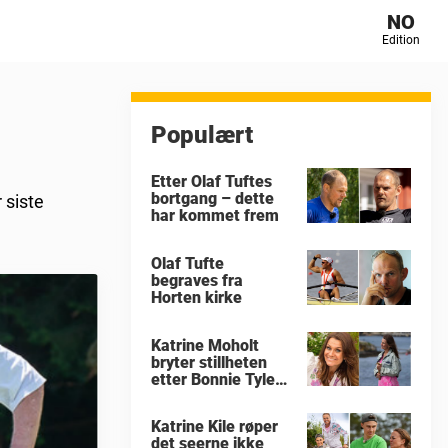
NO
Edition
Populært
Etter Olaf Tuftes
bortgang – dette
 siste
har kommet frem
Olaf Tufte
begraves fra
Horten kirke
Katrine Moholt
bryter stillheten
etter Bonnie Tylers
død
Katrine Kile røper
det seerne ikke