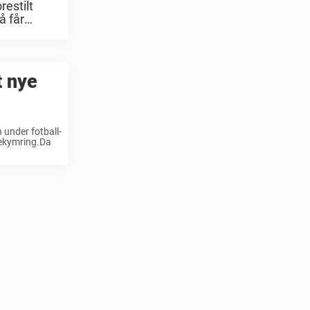
restilt
å får
t nye
 under fotball-
bekymring.Da