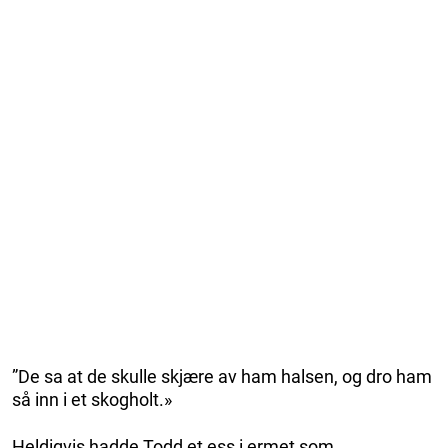
”De sa at de skulle skjære av ham halsen, og dro ham
så inn i et skogholt.»
Heldigvis hadde Todd et ess i ermet som