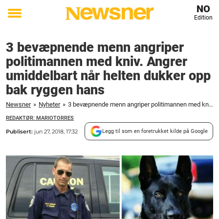
NO
Edition
Toggle
menu
3 bevæpnende menn angriper
politimannen med kniv. Angrer
umiddelbart når helten dukker opp
bak ryggen hans
Newsner
»
Nyheter
»
3 bevæpnende menn angriper politimannen med kniv. Angrer umiddelbart når helten dukker opp bak ryggen hans
REDAKTØR: MARIOTORRES
Publisert:
jun 27, 2018, 17:32
Legg til som en foretrukket kilde på Google