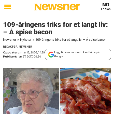
NO
Edition
Toggle
menu
109-åringens triks for et langt liv:
– Å spise bacon
Newsner
»
Nyheter
»
109-åringens triks for et langt liv: – Å spise bacon
REDAKTØR: NEWSNER
Oppdatert:
mar 12, 2026, 14:39
Legg til som en foretrukket kilde på
Publisert:
jan 27, 2017, 09:54
Google