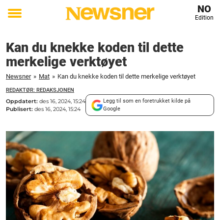
NO
Edition
Toggle
menu
Kan du knekke koden til dette
merkelige verktøyet
Newsner
»
Mat
»
Kan du knekke koden til dette merkelige verktøyet
REDAKTØR: REDAKSJONEN
Oppdatert:
des 16, 2024, 15:24
Legg til som en foretrukket kilde på
Publisert:
des 16, 2024, 15:24
Google