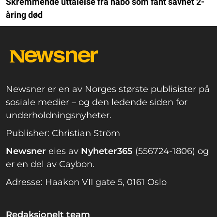
Skremmende uttalelse fra nabo som fant savnet 2-
åring død
Newsner er en av Norges største publisister på
sosiale medier – og den ledende siden for
underholdningsnyheter.
Publisher: Christian Ström
Newsner
eies av
Nyheter365
(556724-1806) og
er en del av Caybon.
Adresse: Haakon VII gate 5, 0161 Oslo
Redaksjonelt team