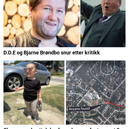
D.D.E og Bjarne Brøndbo snur etter kritikk