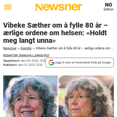
NO
Edition
Toggle
menu
Vibeke Sæther om å fylle 80 år –
ærlige ordene om helsen: «Holdt
meg langt unna»
Newsner
»
Kjendis
»
Vibeke Sæther om å fylle 80 år – ærlige ordene om helsen: "Holdt meg langt unna"
REDAKTØR: BIANCHA LJUNGQVIST
Oppdatert:
des 09, 2025, 15:15
Legg til som en foretrukket kilde på Google
Publisert:
des 01, 2023, 13:30