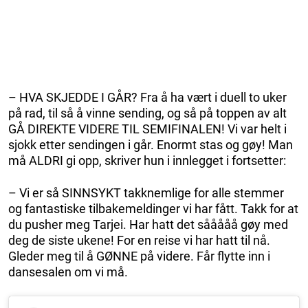
– HVA SKJEDDE I GÅR? Fra å ha vært i duell to uker
på rad, til så å vinne sending, og så på toppen av alt
GÅ DIREKTE VIDERE TIL SEMIFINALEN! Vi var helt i
sjokk etter sendingen i går. Enormt stas og gøy! Man
må ALDRI gi opp, skriver hun i innlegget i fortsetter:
– Vi er så SINNSYKT takknemlige for alle stemmer
og fantastiske tilbakemeldinger vi har fått. Takk for at
du pusher meg Tarjei. Har hatt det sååååå gøy med
deg de siste ukene! For en reise vi har hatt til nå.
Gleder meg til å GØNNE på videre. Får flytte inn i
dansesalen om vi må.