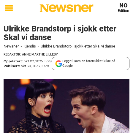
NO
Edition
Toggle
menu
Ulrikke Brandstorp i sjokk etter
Skal vi danse
Newsner
»
Kjendis
»
Ulrikke Brandstorp i sjokk etter Skal vi danse
REDAKTØR: ANNE MARTHE LILLEBY
Oppdatert:
okt 02, 2025, 15:28
Legg til som en foretrukket kilde på
Publisert:
okt 30, 2023, 10:28
Google