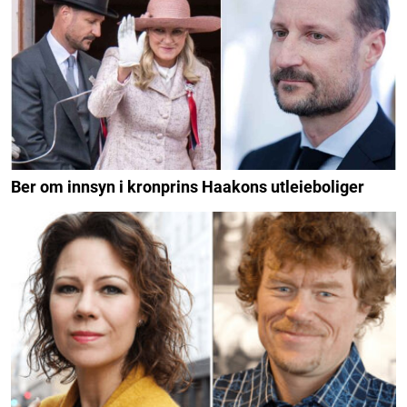
Ber om innsyn i kronprins Haakons utleieboliger