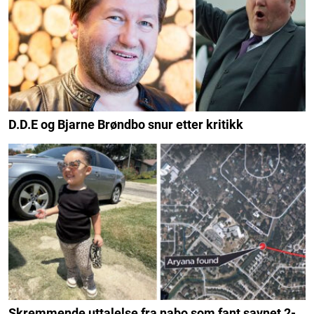
D.D.E og Bjarne Brøndbo snur etter kritikk
Skremmende uttalelse fra nabo som fant savnet 2-