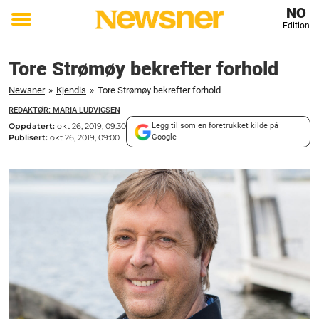
NO
Edition
Toggle
menu
Tore Strømøy bekrefter forhold
Newsner
»
Kjendis
»
Tore Strømøy bekrefter forhold
REDAKTØR: MARIA LUDVIGSEN
Oppdatert:
okt 26, 2019, 09:30
Legg til som en foretrukket kilde på
Publisert:
okt 26, 2019, 09:00
Google