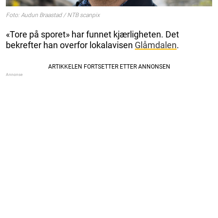
Foto: Audun Braastad / NTB scanpix
«Tore på sporet» har funnet kjærligheten. Det
bekrefter han overfor lokalavisen
Glåmdalen
.