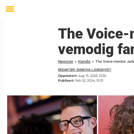
Toggle
menu
The Voice-m
vemodig fam
Newsner
»
Kjendis
»
The Voice-mentor Jarle
REDAKTØR: BIANCHA LJUNGQVIST
Oppdatert:
aug 15, 2025, 13:35
Publisert:
feb 02, 2024, 10:31