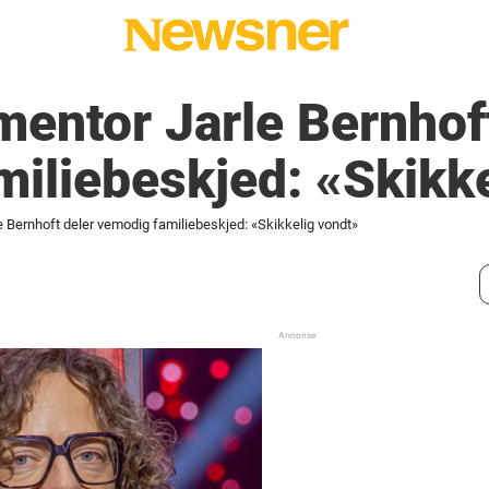
entor Jarle Bernhoft
iliebeskjed: «Skikke
 Bernhoft deler vemodig familiebeskjed: «Skikkelig vondt»