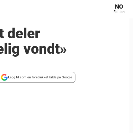
NO
Edition
 deler
lig vondt»
Legg til som en foretrukket kilde på Google