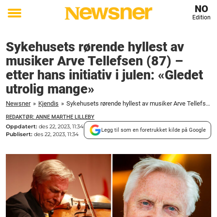
NO
Edition
Toggle
menu
Sykehusets rørende hyllest av
musiker Arve Tellefsen (87) –
etter hans initiativ i julen: «Gledet
utrolig mange»
Newsner
»
Kjendis
»
Sykehusets rørende hyllest av musiker Arve Tellefsen (87) - etter hans initiativ i julen: "Gledet utrolig mange"
REDAKTØR: ANNE MARTHE LILLEBY
Oppdatert:
des 22, 2023, 11:34
Legg til som en foretrukket kilde på Google
Publisert:
des 22, 2023, 11:34