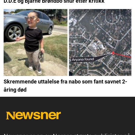
D.D.E og Bjarne Brøndbo snur etter kritikk
Skremmende uttalelse fra nabo som fant savnet 2-
åring død