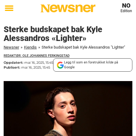
NO
Edition
Toggle
menu
Sterke budskapet bak Kyle
Alessandros «Lighter»
Newsner
»
Kjendis
»
Sterke budskapet bak Kyle Alessandros "Lighter"
REDAKTØR: OLE JOHANNES FERKINGSTAD
Oppdatert:
mai 16, 2025, 15:45
Legg til som en foretrukket kilde på
Publisert:
mai 16, 2025, 15:45
Google