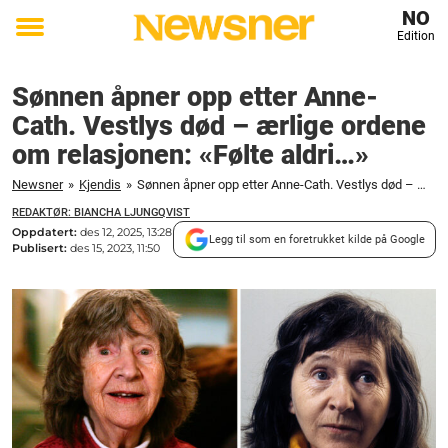
NO
Edition
Toggle
menu
Sønnen åpner opp etter Anne-
Cath. Vestlys død – ærlige ordene
om relasjonen: «Følte aldri…»
Newsner
»
Kjendis
»
Sønnen åpner opp etter Anne-Cath. Vestlys død – ærlige ordene om relasjonen: "Følte aldri..."
REDAKTØR: BIANCHA LJUNGQVIST
Oppdatert:
des 12, 2025, 13:28
Legg til som en foretrukket kilde på Google
Publisert:
des 15, 2023, 11:50