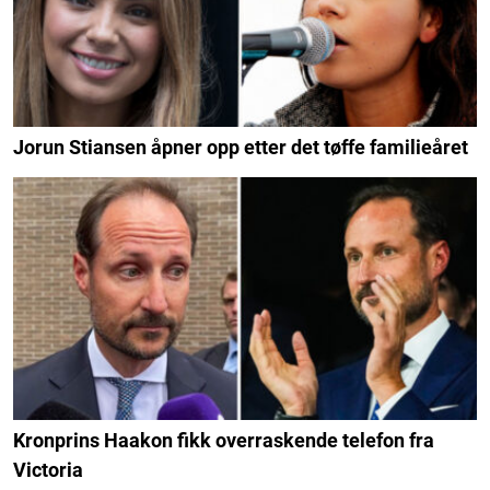
Jorun Stiansen åpner opp etter det tøffe familieåret
Kronprins Haakon fikk overraskende telefon fra
Victoria