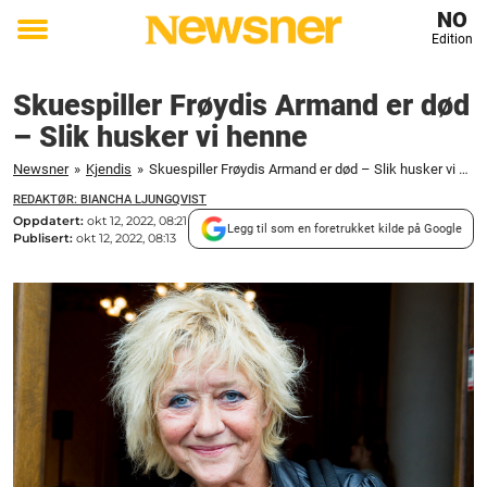
NO
Edition
Toggle
menu
Skuespiller Frøydis Armand er død
– Slik husker vi henne
Newsner
»
Kjendis
»
Skuespiller Frøydis Armand er død – Slik husker vi henne
REDAKTØR: BIANCHA LJUNGQVIST
Oppdatert:
okt 12, 2022, 08:21
Legg til som en foretrukket kilde på Google
Publisert:
okt 12, 2022, 08:13