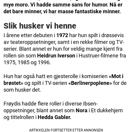
mye moro. Vi hadde samme sans for humor. Nå er
det bare minner, vi har masse fantastiske minner.
Slik husker vi henne
I årene etter debuten i
1972
har hun spilt i drøssevis
av teateroppsetninger, samt i en rekke filmer og TV-
serier. Blant annet er hun for veldig mange kjent fra
rollen sin som
Heidrun Iverson
i Hustruer-filmene fra
1975, 1985 og 1996.
Hun har også hatt en gjesterolle i komiserien
«Mot i
brøstet»
og spilt i TV-serien
«Berlinerpoplene»
for de
som husker det.
Frøydis hadde flere roller i diverse Ibsen-
oppsetninger, blant annet som
Nora
i Et dukkehjem
og tittelrollen i
Hedda Gabler.