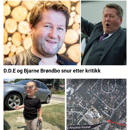
D.D.E og Bjarne Brøndbo snur etter kritikk