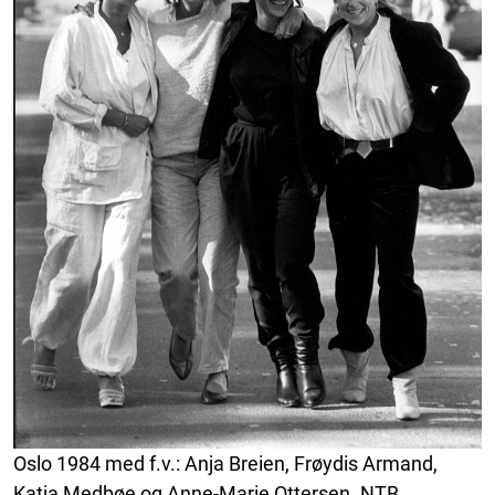
Oslo 1984 med f.v.: Anja Breien, Frøydis Armand,
Katja Medbøe og Anne-Marie Ottersen. NTB