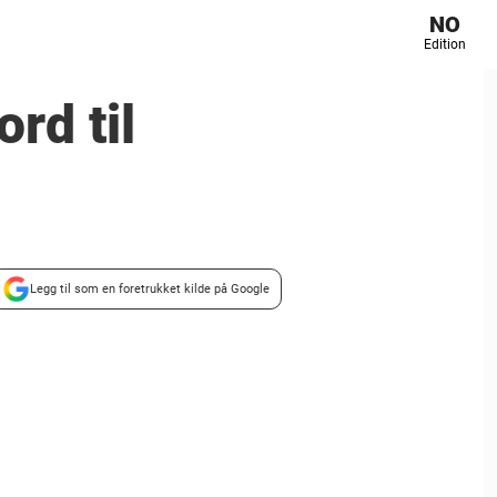
NO
Edition
rd til
Legg til som en foretrukket kilde på Google