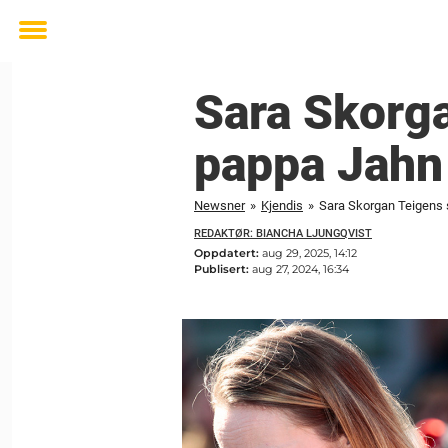
Toggle
menu
Sara Skorga
pappa Jahn
Newsner
»
Kjendis
»
Sara Skorgan Teigens s
REDAKTØR: BIANCHA LJUNGQVIST
Oppdatert:
aug 29, 2025, 14:12
Publisert:
aug 27, 2024, 16:34