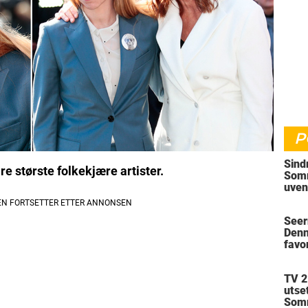
P
Sind
re største folkekjære artister.
Somm
uven
Seer
Denn
favor
Som
TV 2
utse
Somm