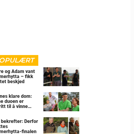
OPULÆRT
re og Adam vant
erhytta – fikk
tet beskjed
nes klare dom:
e duoen er
itt til å vinne
merhytta
 bekrefter: Derfor
ttes
erhytta-finalen