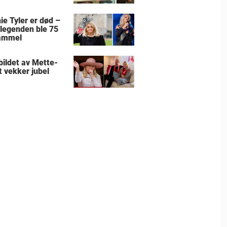
ie Tyler er død –
legenden ble 75
ammel
bildet av Mette-
t vekker jubel