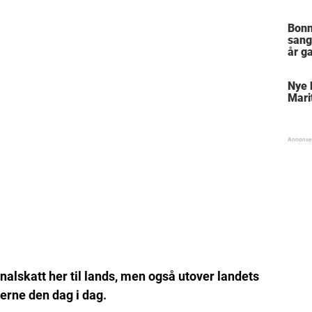
Bonn
sang
år g
Nye 
Mari
nalskatt her til lands, men også utover landets
jerne den dag i dag.