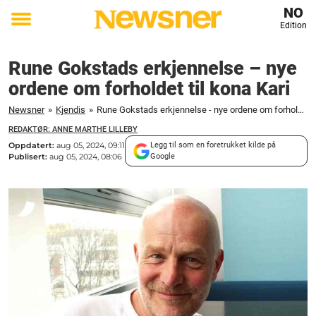
NO
Edition
Toggle
menu
Rune Gokstads erkjennelse – nye
ordene om forholdet til kona Kari
Newsner
»
Kjendis
»
Rune Gokstads erkjennelse - nye ordene om forholdet til kona Kari
REDAKTØR: ANNE MARTHE LILLEBY
Oppdatert:
aug 05, 2024, 09:11
Legg til som en foretrukket kilde på
Publisert:
aug 05, 2024, 08:06
Google