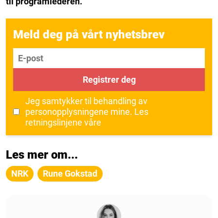
til programlederen.
Meld deg på vårt nyhetsbrev
E-post
Registrer deg
Jeg samtykker til behandling av
personopplysningene mine.
Les
retningslinjene våre
Les mer om...
NRK
Rune Gokstad