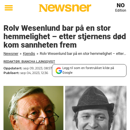
NO
Edition
Toggle
menu
Rolv Wesenlund bar på en stor
hemmelighet – etter stjernens død
kom sannheten frem
Newsner
»
Kjendis
»
Rolv Wesenlund bar på en stor hemmelighet – etter stjernens død kom sannheten frem
REDAKTØR: BIANCHA LJUNGQVIST
Oppdatert:
sep 09, 2023, 08:57
Legg til som en foretrukket kilde på
Publisert:
sep 04, 2023, 12:36
Google