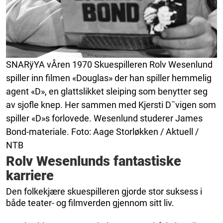
SNARÿYA vÂren 1970 Skuespilleren Rolv Wesenlund
spiller inn filmen «Douglas» der han spiller hemmelig
agent «D», en glattslikket sleiping som benytter seg
av sjofle knep. Her sammen med Kjersti D¯vigen som
spiller «D»s forlovede. Wesenlund studerer James
Bond-materiale. Foto: Aage Storløkken / Aktuell /
NTB
Rolv Wesenlunds fantastiske
karriere
Den folkekjære skuespilleren gjorde stor suksess i
både teater- og filmverden gjennom sitt liv.