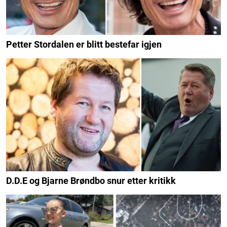
Petter Stordalen er blitt bestefar igjen
D.D.E og Bjarne Brøndbo snur etter kritikk