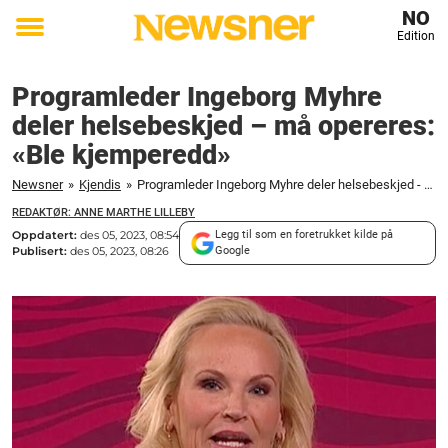
NO
Edition
Toggle
menu
Programleder Ingeborg Myhre
deler helsebeskjed – må opereres:
«Ble kjemperedd»
Newsner
»
Kjendis
»
Programleder Ingeborg Myhre deler helsebeskjed - må opereres: "Ble kjemperedd"
REDAKTØR: ANNE MARTHE LILLEBY
Oppdatert:
des 05, 2023, 08:54
Legg til som en foretrukket kilde på
Publisert:
des 05, 2023, 08:26
Google