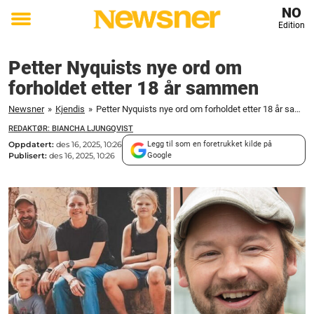
NO
Edition
Toggle
menu
Petter Nyquists nye ord om
forholdet etter 18 år sammen
Newsner
»
Kjendis
»
Petter Nyquists nye ord om forholdet etter 18 år sammen
REDAKTØR: BIANCHA LJUNGQVIST
Oppdatert:
des 16, 2025, 10:26
Legg til som en foretrukket kilde på
Publisert:
des 16, 2025, 10:26
Google