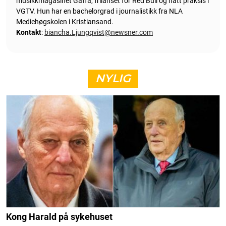
musikkmagasinet Gaffa, frilanset for Red Bull og hatt praksis i
VGTV. Hun har en bachelorgrad i journalistikk fra NLA
Mediehøgskolen i Kristiansand.
Kontakt
:
biancha.Ljungqvist@newsner.com
NYLIG
Kong Harald på sykehuset