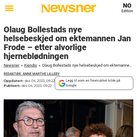
NO
Edition
Toggle
menu
Olaug Bollestads nye
helsebeskjed om ektemannen Jan
Frode – etter alvorlige
hjerneblødningen
Newsner
»
Kjendis
»
Olaug Bollestads nye helsebeskjed om ektemannen Jan Frode - etter alvorlige hjerneblødningen
REDAKTØR: ANNE MARTHE LILLEBY
Oppdatert:
des 04, 2023, 09:22
Legg til som en foretrukket kilde på
Publisert:
des 04, 2023, 09:22
Google