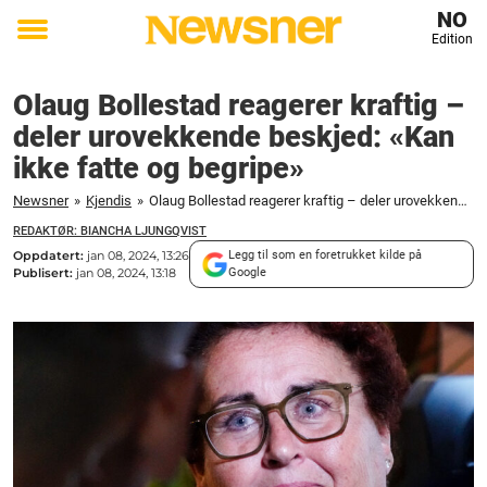
NO
Edition
Toggle
menu
Olaug Bollestad reagerer kraftig –
deler urovekkende beskjed: «Kan
ikke fatte og begripe»
Newsner
»
Kjendis
»
Olaug Bollestad reagerer kraftig – deler urovekkende beskjed: "Kan ikke fatte og begripe"
REDAKTØR: BIANCHA LJUNGQVIST
Oppdatert:
jan 08, 2024, 13:26
Legg til som en foretrukket kilde på
Publisert:
jan 08, 2024, 13:18
Google