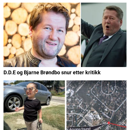
D.D.E og Bjarne Brøndbo snur etter kritikk