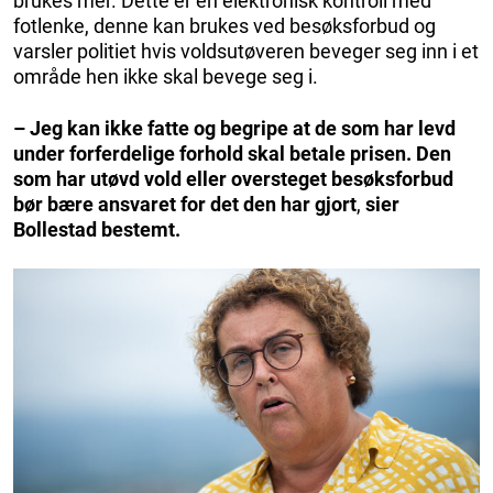
brukes mer. Dette er en elektronisk kontroll med
fotlenke, denne kan brukes ved besøksforbud og
varsler politiet hvis voldsutøveren beveger seg inn i et
område hen ikke skal bevege seg i.
– Jeg kan ikke fatte og begripe at de som har levd
under forferdelige forhold skal betale prisen. Den
som har utøvd vold eller oversteget besøksforbud
bør bære ansvaret for det den har gjort
,
sier
Bollestad bestemt.