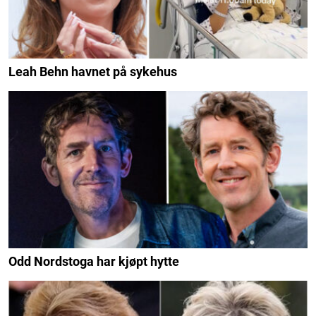
Leah Behn havnet på sykehus
Odd Nordstoga har kjøpt hytte