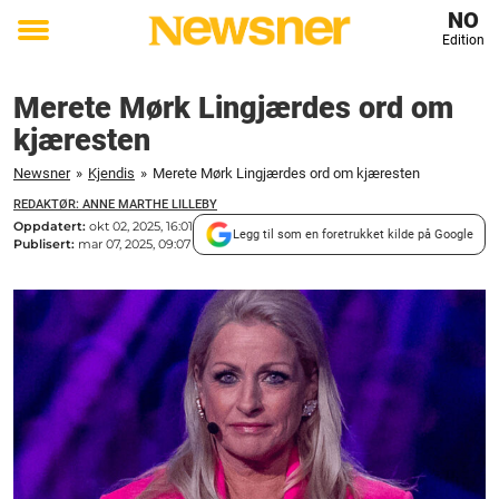
NO
Edition
Toggle
menu
Merete Mørk Lingjærdes ord om
kjæresten
Newsner
»
Kjendis
»
Merete Mørk Lingjærdes ord om kjæresten
REDAKTØR: ANNE MARTHE LILLEBY
Oppdatert:
okt 02, 2025, 16:01
Legg til som en foretrukket kilde på Google
Publisert:
mar 07, 2025, 09:07