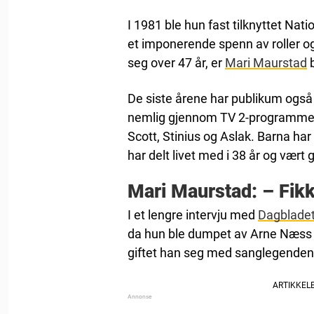
I 1981 ble hun fast tilknyttet Nati
et imponerende spenn av roller og
seg over 47 år, er
Mari Maurstad
b
De siste årene har publikum også b
nemlig gjennom TV 2-programme
Scott, Stinius og Aslak. Barna ha
har delt livet med i 38 år og vært g
Mari Maurstad: – Fikk
I et lengre intervju med
Dagblade
da hun ble dumpet av Arne Næss jr.
giftet han seg med sanglegenden