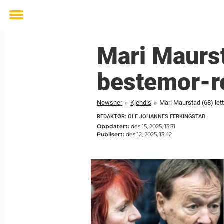
Toggle
menu
Mari Maurst
bestemor-r
Newsner
»
Kjendis
»
Mari Maurstad (68) let
REDAKTØR: OLE JOHANNES FERKINGSTAD
Oppdatert:
des 15, 2025, 13:31
Publisert:
des 12, 2025, 13:42