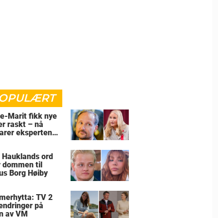
OPULÆRT
e-Marit fikk nye
er raskt – nå
larer eksperten
for
 Hauklands ord
r dommen til
us Borg Høiby
erhytta: TV 2
 endringer på
n av VM