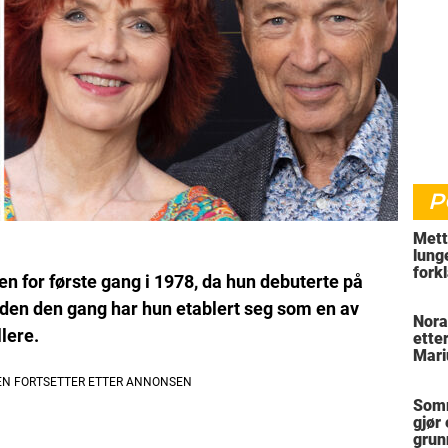
P
Mett
lung
fork
n for første gang i 1978, da hun debuterte på
hvor
iden den gang har hun etablert seg som en av
Nora
lere.
ette
Mari
Somm
gjør
grun