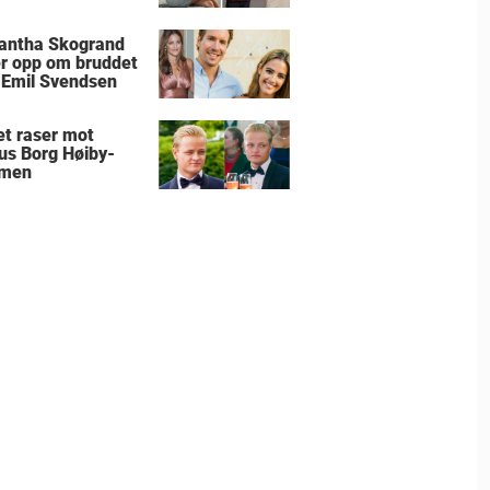
antha Skogrand
r opp om bruddet
Emil Svendsen
et raser mot
us Borg Høiby-
men