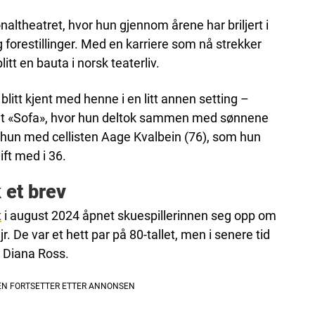
onaltheatret, hvor hun gjennom årene har briljert i
 forestillinger. Med en karriere som nå strekker
litt en bauta i norsk teaterliv.
litt kjent med henne i en litt annen setting –
t «Sofa», hvor hun deltok sammen med sønnene
r hun med cellisten Aage Kvalbein (76), som hun
ift med i 36.
 et brev
t
i august 2024 åpnet skuespillerinnen seg opp om
 De var et hett par på 80-tallet, men i senere tid
 Diana Ross.