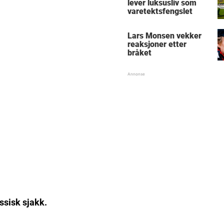
lever luksusliv som
varetektsfengslet
Lars Monsen vekker
reaksjoner etter
bråket
ssisk sjakk.