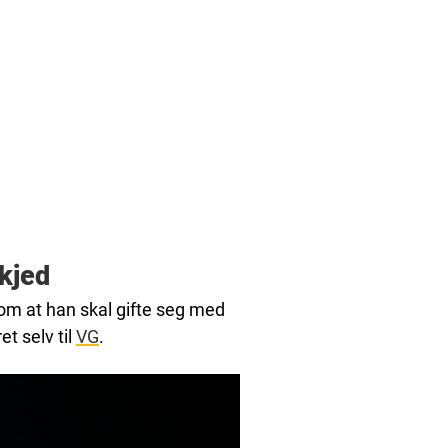
kjed
om at han skal gifte seg med
t selv til
VG
.