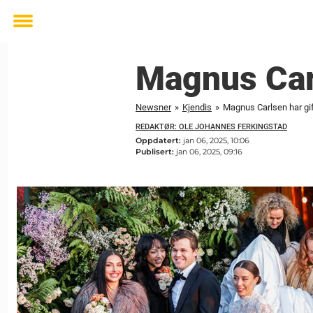
Toggle
menu
Magnus Carl
Newsner
»
Kjendis
»
Magnus Carlsen har gif
REDAKTØR: OLE JOHANNES FERKINGSTAD
Oppdatert:
jan 06, 2025, 10:06
Publisert:
jan 06, 2025, 09:16