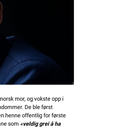
 norsk mor, og vokste opp i
ndommer. De ble først
en henne offentlig for første
henne som
«veldig grei å ha