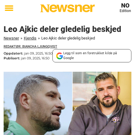
NO
Edition
Toggle
menu
Leo Ajkic deler gledelig beskjed
Newsner
»
Kjendis
»
Leo Ajkic deler gledelig beskjed
REDAKTØR: BIANCHA LJUNGQVIST
Oppdatert:
jan 09, 2025, 16:50
Legg til som en foretrukket kilde på
Publisert:
jan 09, 2025, 16:50
Google