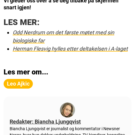
Vi gleder oss over å se deg tilbake på skjermen
snart igjen!
LES MER:
Odd Nerdrum om det første møtet med sin
biologiske far
Herman Flesvig hylles etter deltakelsen i A-laget
Les mer om...
Leo Ajkic
Redaktør: Biancha Ljungqvist
Biancha Ljungqvist er journalist og kommentator i Newsner
Norge, hvor hun dekker underholdning, TV, kjendiser, kongelige