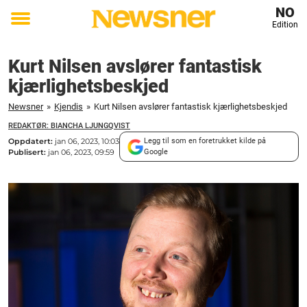
NO
Edition
Toggle
menu
Kurt Nilsen avslører fantastisk
kjærlighetsbeskjed
Newsner
»
Kjendis
»
Kurt Nilsen avslører fantastisk kjærlighetsbeskjed
REDAKTØR: BIANCHA LJUNGQVIST
Oppdatert:
jan 06, 2023, 10:03
Legg til som en foretrukket kilde på
Publisert:
jan 06, 2023, 09:59
Google