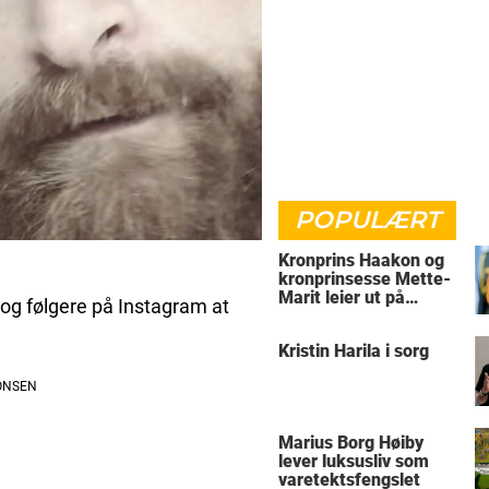
POPULÆRT
Kronprins Haakon og
kronprinsesse Mette-
Marit leier ut på
s og følgere på Instagram at
Skaugum
Kristin Harila i sorg
Marius Borg Høiby
lever luksusliv som
varetektsfengslet