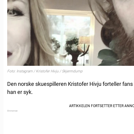
Foto: Instagram / Kristofer Hivju / Skjermdump
Den norske skuespilleren Kristofer Hivju forteller fan
han er syk.