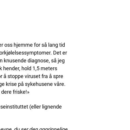
rer oss hjemme for så lang tid
forkjølelsessymptomer. Det er
n knusende diagnose, så jeg
sk hender, hold 1,5 meters
or å stoppe viruset fra å spre
ge krise på sykehusene våre.
 dere friske!»
seinstituttet (eller lignende
e evne, du ser den opprinnelige