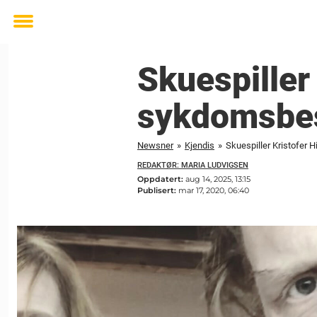
Toggle
menu
Skuespiller 
sykdomsbes
Newsner
»
Kjendis
»
Skuespiller Kristofer
REDAKTØR: MARIA LUDVIGSEN
Oppdatert:
aug 14, 2025, 13:15
Publisert:
mar 17, 2020, 06:40