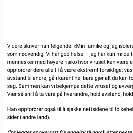
Videre skriver han følgende: «Min familie og jeg isole
som nødvendig. Vi har god helse – jeg har kun milde 
mennesker med høyere risiko hvor viruset kan være e
oppfordrer dere alle til å være ekstremt forsiktige; va
avstand til andre, gå i karantine; bare gjør alt du kan f
seg. Sammen kan vi bekjempe dette viruset og avver
Vær så snill å ta vare på hverandre, hold avstand, hold
Han oppfordrer også til å sjekke nettsidene til folkehel
sider i andre land).
(Innlegget er oversatt fra engelsk til norsk etter best