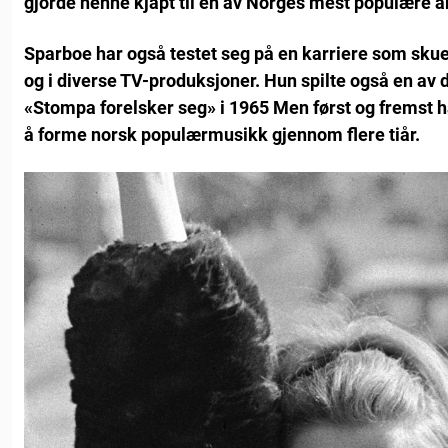
gjorde henne kjapt til en av Norges mest populære ar
Sparboe har også testet seg på en karriere som skue
og i diverse TV-produksjoner. Hun spilte også en av d
«Stompa forelsker seg» i 1965
Men først og fremst ha
å forme norsk populærmusikk gjennom flere tiår.