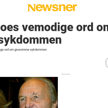
rboes vemodige ord o
 sykdommen
odige ord om grusomme sykdommen