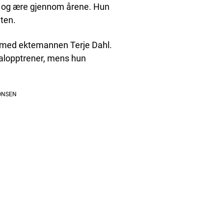
er og ære gjennom årene. Hun
eten.
n med ektemannen Terje Dahl.
galopptrener, mens hun