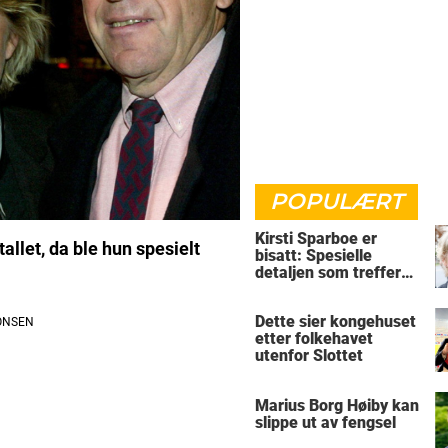
POPULÆRT
Kirsti Sparboe er
allet, da ble hun spesielt
bisatt: Spesielle
detaljen som treffer
rett i hjertet
Dette sier kongehuset
etter folkehavet
utenfor Slottet
Marius Borg Høiby kan
slippe ut av fengsel