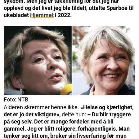
sykdom. Men jeg er takknemlig for det jeg har
opplevd og det livet jeg ble tildelt
,
uttalte Sparboe til
ukebladet
Hjemmet
i 2022.
Foto: NTB
Alderen skremmer henne ikke.
«Helse og kjærlighet,
det er jo det viktigste»,
delte hun:
– Du blir tryggere
på seg selv. Det er mange fordeler med å bli
gammel. Jeg er blitt roligere, forhåpentligvis. Man
tenker seg litt om, bruker sin livserfaring før man