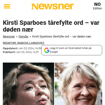
NO
Edition
Toggle
menu
Kirsti Sparboes tårefylte ord – var
døden nær
Newsner
»
Kjendis
»
Kirsti Sparboes tårefylte ord – var døden nær
REDAKTØR: BIANCHA LJUNGQVIST
Oppdatert:
okt 03, 2024, 14:39
Legg til som en foretrukket kilde på
Publisert:
okt 03, 2024, 14:37
Google