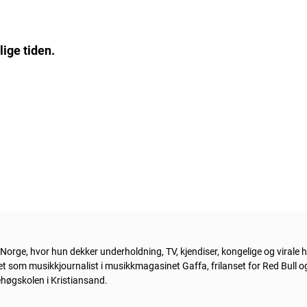
ige tiden.
orge, hvor hun dekker underholdning, TV, kjendiser, kongelige og virale h
bet som musikkjournalist i musikkmagasinet Gaffa, frilanset for Red Bull og
ehøgskolen i Kristiansand.