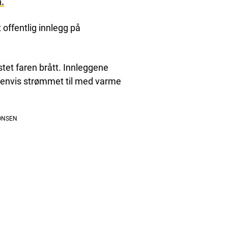
.
t offentlig innlegg på
tet faren brått. Innleggene
usenvis strømmet til med varme