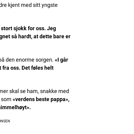
edre kjent med sitt yngste
stort sjokk for oss. Jeg
gnet så hardt, at dette bare er
å den enorme sorgen.
«I går
 fra oss. Det føles helt
ri mer skal se ham, snakke med
m som
«verdens beste pappa»,
himmelhøyt».