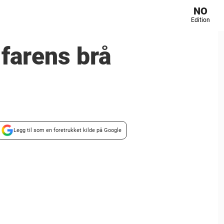
NO
Edition
 farens brå
Legg til som en foretrukket kilde på Google