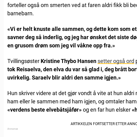
forteller også om smerten ved at faren aldri fikk bli b
barnebarn.
«Vi er helt knuste alle sammen, og dette kom som et 
savner deg så inderlig, og jeg har ønsket det siste dø
en grusom drøm som jeg vil våkne opp fra.»
Tvillingsøster
Kristine Thybo Hansen
setter også ord
p
tok Reisaelva, den elva du var så glad i, deg brått bort
uvirkelig. Saraelv blir aldri den samme igjen.»
Hun skriver videre at det gjør vondt å vite at hun ald
ham eller le sammen med ham igjen, og omtaler ha
«verdens beste elvebåtsjåfør»
og en far hun elsker
«