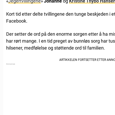
«
Jegertvillingene
»
Johanne
og
Kristine Thybo Hansen
Kort tid etter delte tvillingene den tunge beskjeden i e
Facebook.
Der setter de ord på den enorme sorgen etter å ha mis
har rørt mange. I en tid preget av bunnløs sorg har t
hilsener, medfølelse og støttende ord til familien.