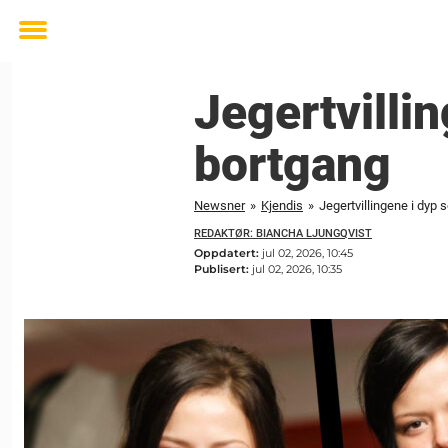
Toggle
menu
Jegertvillin
bortgang
Newsner
»
Kjendis
»
Jegertvillingene i dyp 
REDAKTØR: BIANCHA LJUNGQVIST
Oppdatert:
jul 02, 2026, 10:45
Publisert:
jul 02, 2026, 10:35