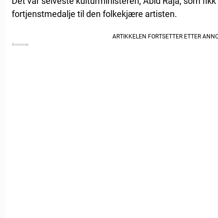
Det var selveste kulturministeren, Abid Raja, som fik
fortjenstmedalje til den folkekjære artisten.