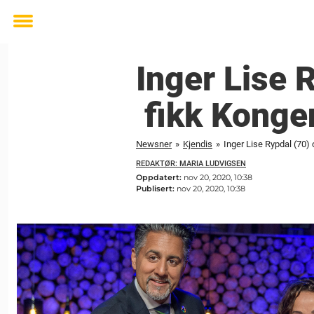
Toggle
menu
Inger Lise 
fikk Kongen
Newsner
»
Kjendis
»
Inger Lise Rypdal (70)
REDAKTØR: MARIA LUDVIGSEN
Oppdatert:
nov 20, 2020, 10:38
Publisert:
nov 20, 2020, 10:38