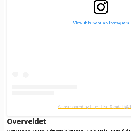
View this post on Instagram
A post shared by Inger Lise Rypdal (@il
Overveldet