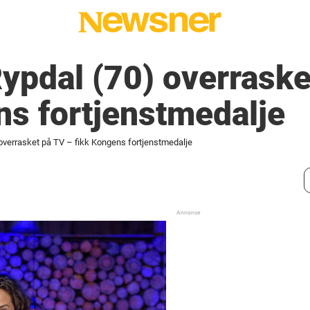
Rypdal (70) overraske
s fortjenstmedalje
 overrasket på TV – fikk Kongens fortjenstmedalje