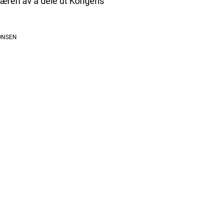
k æren av å dele ut Kongens