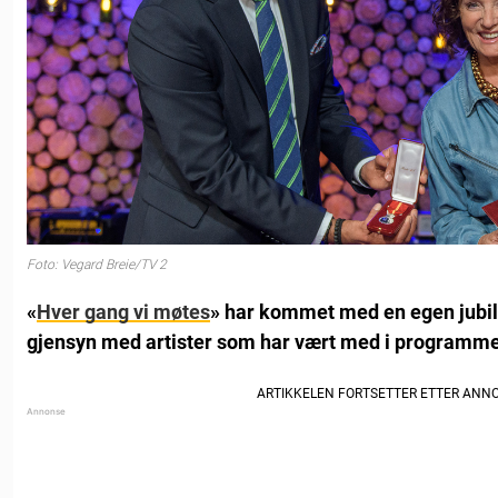
Foto: Vegard Breie/TV 2
«
Hver gang vi møtes
» har kommet med en egen jubil
gjensyn med artister som har vært med i programmet