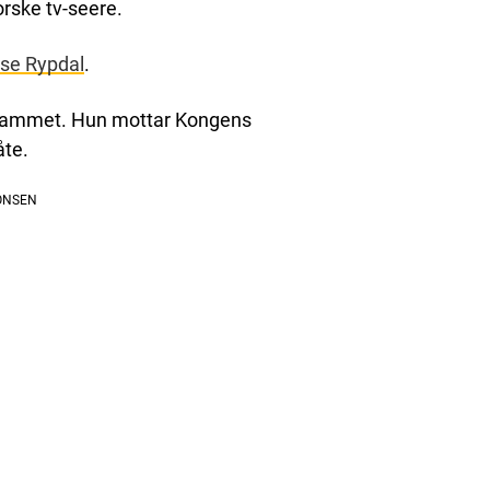
orske tv-seere.
ise Rypdal
.
rogrammet. Hun mottar Kongens
åte.