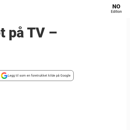
NO
Edition
t på TV –
Legg til som en foretrukket kilde på Google