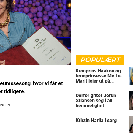
POPULÆRT
Kronprins Haakon og
kronprinsesse Mette-
Marit leier ut på
eumssesong, hvor vi får et
Skaugum
 tidligere.
Derfor giftet Jorun
Stiansen seg i all
hemmelighet
Kristin Harila i sorg