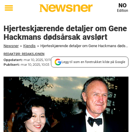
NO
Edition
Toggle
menu
Hjerteskjærende detaljer om Gene
Hackmans dødsårsak avslørt
Newsner
»
Kjendis
»
Hjerteskjærende detaljer om Gene Hackmans dødsårsak avslørt
REDAKTØR: REDAKSJONEN
Oppdatert:
mar 10, 2025, 10:11
Legg til som en foretrukket kilde på Google
Publisert:
mar 10, 2025, 10:03