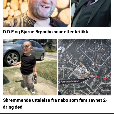
D.D.E og Bjarne Brøndbo snur etter kritikk
Skremmende uttalelse fra nabo som fant savnet 2-
åring død