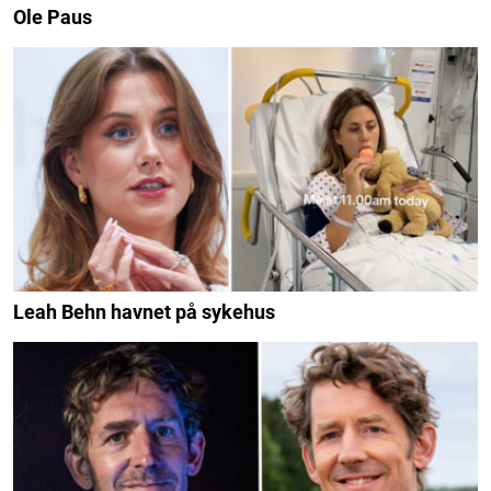
Ole Paus
Leah Behn havnet på sykehus