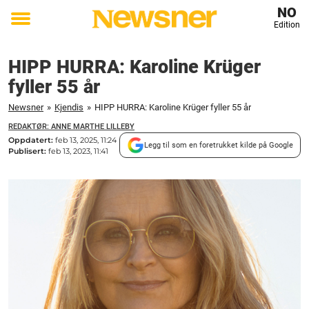
NO
Edition
Toggle
menu
HIPP HURRA: Karoline Krüger
fyller 55 år
Newsner
»
Kjendis
»
HIPP HURRA: Karoline Krüger fyller 55 år
REDAKTØR: ANNE MARTHE LILLEBY
Oppdatert:
feb 13, 2025, 11:24
Legg til som en foretrukket kilde på Google
Publisert:
feb 13, 2023, 11:41