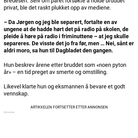
Bredesen. Selv om paret forsøkte å holde bruddet
privat, ble det raskt plukket opp av mediene.
– Da Jørgen og jeg ble separert, fortalte en av
ungene at de hadde hørt det på radio på skolen, de
pleide å høre på radio i friminuttene – at jeg skulle
separeres. De visste det jo fra før, men … Nei, sånt er
aldri moro, sa hun til Dagbladet den gangen.
Hun beskrev årene etter bruddet som «noen pyton
år» – en tid preget av smerte og omstilling.
Likevel klarte hun og eksmannen å bevare et godt
vennskap.