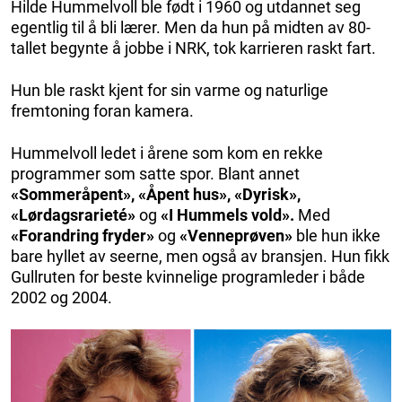
Hilde Hummelvoll ble født i 1960 og utdannet seg
egentlig til å bli lærer. Men da hun på midten av 80-
tallet begynte å jobbe i NRK, tok karrieren raskt fart.
Hun ble raskt kjent for sin varme og naturlige
fremtoning foran kamera.
Hummelvoll ledet i årene som kom en rekke
programmer som satte spor. Blant annet
«Sommeråpent», «Åpent hus», «Dyrisk»,
«Lørdagsrarieté»
og
«I Hummels vold».
Med
«Forandring fryder»
og
«Venneprøven»
ble hun ikke
bare hyllet av seerne, men også av bransjen. Hun fikk
Gullruten for beste kvinnelige programleder i både
2002 og 2004.