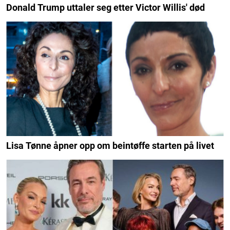
Donald Trump uttaler seg etter Victor Willis' død
Lisa Tønne åpner opp om beintøffe starten på livet