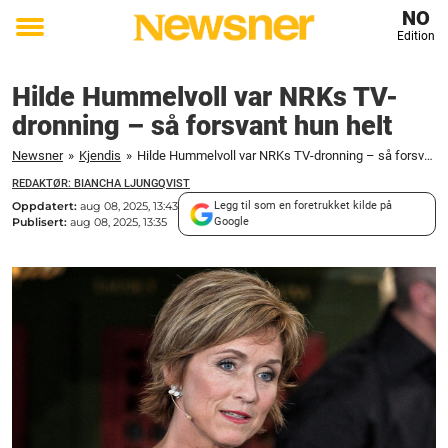
NO
Edition
Toggle
menu
Hilde Hummelvoll var NRKs TV-
dronning – så forsvant hun helt
Newsner
»
Kjendis
»
Hilde Hummelvoll var NRKs TV-dronning – så forsvant hun helt
REDAKTØR: BIANCHA LJUNGQVIST
Oppdatert:
aug 08, 2025, 13:43
Legg til som en foretrukket kilde på
Publisert:
aug 08, 2025, 13:35
Google